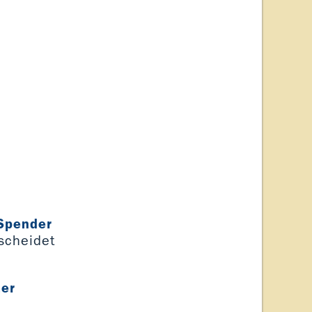
 Spender
scheidet
ter