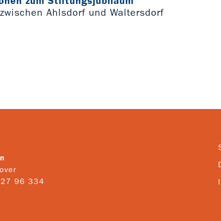
onen zum Stiftungsjubiläum
 zwischen Ahlsdorf und Waltersdorf
en
over
- 27 96 334