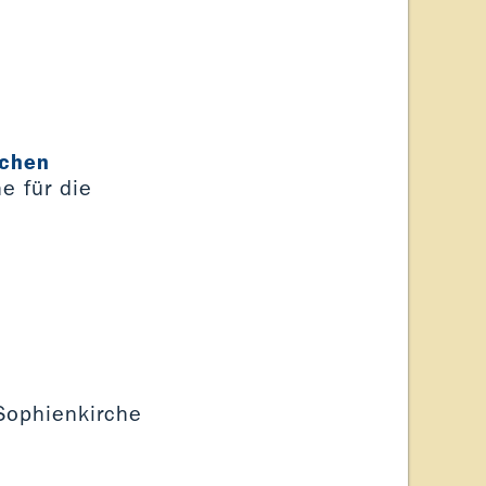
rchen
e für die
 Sophienkirche