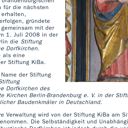
e brandenburgischen
h für die nächsten
 erhalten,
erfolgen, gründete
- gemeinsam mit der
am 1. Juli 2008 in der
rlin die
Stiftung
e Dorfkirchen
.
e als eine
der Stiftung KiBa.
 Name der Stiftung
Stiftung
e Dorfkirchen des
te Kirchen Berlin-Brandenburg e. V. in der Stift
licher Baudenkmäler in Deutschland
.
e Verwaltung wird von der Stiftung KiBa am S
genommen. Die Selbständigkeit und Unabhängi