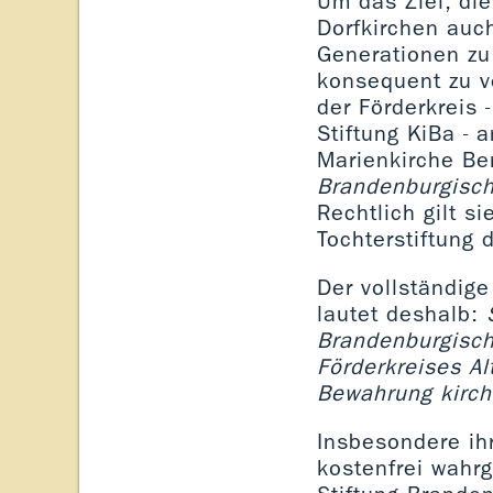
Um das Ziel, di
Dorfkirchen auc
Generationen zu
konsequent zu v
der Förderkreis 
Stiftung KiBa - 
Marienkirche Be
Brandenburgisch
Rechtlich gilt si
Tochterstiftung 
Der vollständige
lautet deshalb:
Brandenburgisch
Förderkreises Al
Bewahrung kirch
Insbesondere ihr
kostenfrei wahr