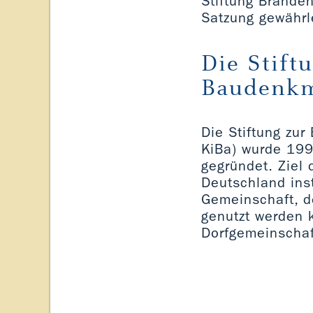
Stiftung Branden
Satzung gewährle
Die Stift
Baudenkmä
Die Stiftung zur
KiBa) wurde 199
gegründet. Ziel 
Deutschland ins
Gemeinschaft, d
genutzt werden k
Dorfgemeinscha