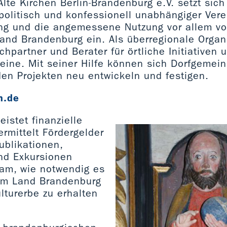
Alte Kirchen Berlin-Brandenburg e.V. setzt sich
politisch und konfessionell unabhängiger Verei
ung und die angemessene Nutzung vor allem v
and Brandenburg ein. Als überregionale Organi
chpartner und Berater für örtliche Initiativen 
eine. Mit seiner Hilfe können sich Dorfgemei
den Projekten neu entwickeln und festigen.
n.de
eistet finanzielle
ermittelt Fördergelder
ublikationen,
nd Exkursionen
am, wie notwendig es
 im Land Brandenburg
lturerbe zu erhalten