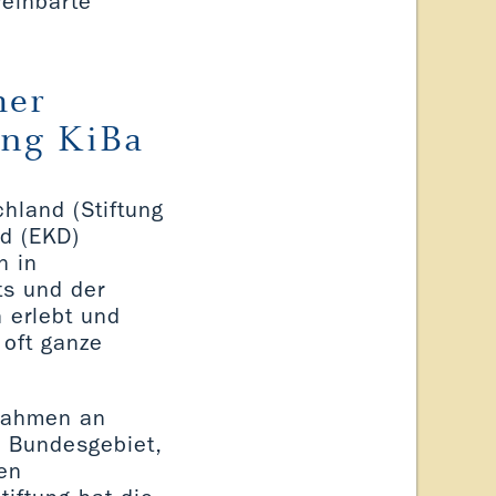
reinbarte
her
ung KiBa
hland (Stiftung
d (EKD)
n in
ts und der
 erlebt und
 oft ganze
ßnahmen an
 Bundesgebiet,
hen