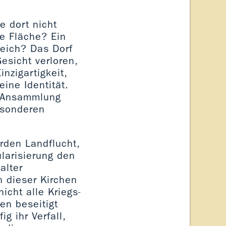
e dort nicht
e Fläche? Ein
teich? Das Dorf
Gesicht verloren,
nzigartigkeit,
ine Identität.
e Ansammlung
esonderen
rden Landflucht,
larisierung den
alter
n dieser Kirchen
icht alle Kriegs-
en beseitigt
g ihr Verfall,