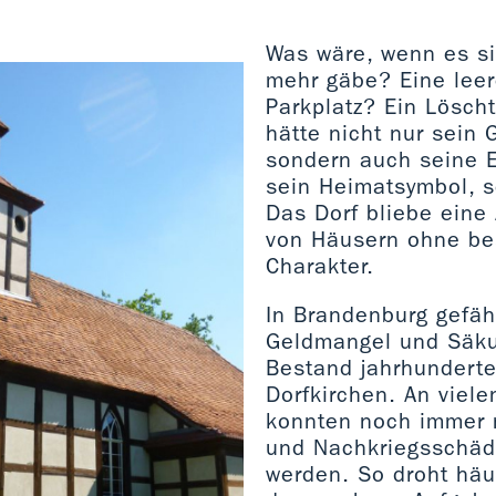
Was wäre, wenn es si
mehr gäbe? Eine leer
Parkplatz? Ein Lösch
hätte nicht nur sein 
sondern auch seine Ei
sein Heimatsymbol, se
Das Dorf bliebe ein
von Häusern ohne b
Charakter.
In Brandenburg gefäh
Geldmangel und Säku
Bestand jahrhunderte
Dorfkirchen. An viele
konnten noch immer n
und Nachkriegsschäd
werden. So droht häufi