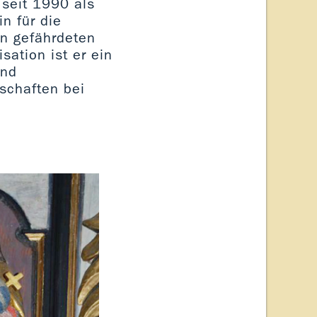
 seit 1990 als
n für die
on gefährdeten
sation ist er ein
und
nschaften bei